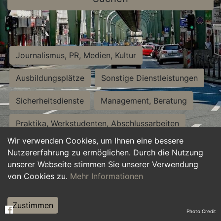
Journalismus, PR, Medien, Kultur
Ausbildungsplätze
Sonstige Dienstleistungen
Sicherheitsdienste
Management, Beratung
Praktika, Werkstudenten, Abschlussarbeiten
Wir verwenden Cookies, um Ihnen eine bessere
Personalwesen
Assistenz, Sekretariat
Nutzererfahrung zu ermöglichen. Durch die Nutzung
unserer Webseite stimmen Sie unserer Verwendung
Hilfskräfte, Aushilfs- und Nebenjobs
von Cookies zu.
Mehr Informationen
Einkauf, Logistik, Materialwirtschaft
Zustimmen
Photo Credit
Weiterbildung, Studium, duale Ausbildung