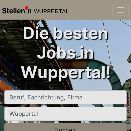
WUPPERTAL
Die besten
Jobs in
Wuppertal!
Beruf, Fachrichtung, Firma
Ort, Stadt
Suchen