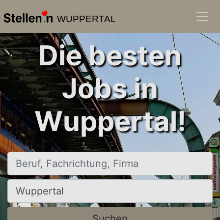
WUPPERTAL
Die besten
Jobs in
Wuppertal!
Beruf, Fachrichtung, Firma
Ort, Stadt
Suchen