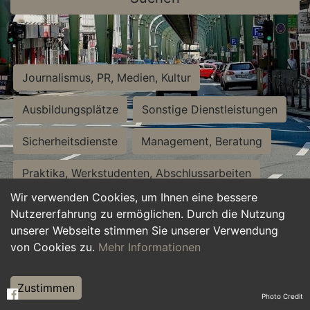
Journalismus, PR, Medien, Kultur
Ausbildungsplätze
Sonstige Dienstleistungen
Sicherheitsdienste
Management, Beratung
Praktika, Werkstudenten, Abschlussarbeiten
Wir verwenden Cookies, um Ihnen eine bessere
Personalwesen
Assistenz, Sekretariat
Nutzererfahrung zu ermöglichen. Durch die Nutzung
unserer Webseite stimmen Sie unserer Verwendung
Hilfskräfte, Aushilfs- und Nebenjobs
von Cookies zu.
Mehr Informationen
Einkauf, Logistik, Materialwirtschaft
Zustimmen
Photo Credit
Weiterbildung, Studium, duale Ausbildung