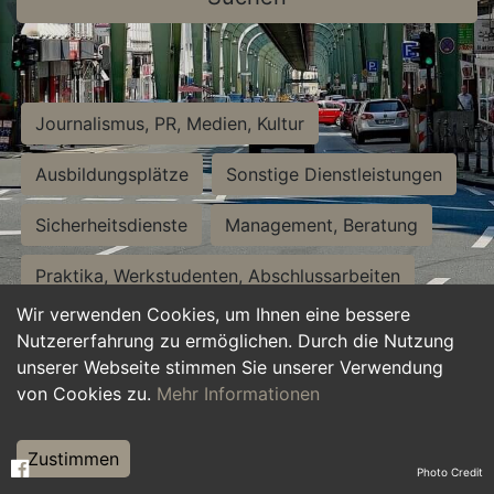
Journalismus, PR, Medien, Kultur
Ausbildungsplätze
Sonstige Dienstleistungen
Sicherheitsdienste
Management, Beratung
Praktika, Werkstudenten, Abschlussarbeiten
Wir verwenden Cookies, um Ihnen eine bessere
Personalwesen
Assistenz, Sekretariat
Nutzererfahrung zu ermöglichen. Durch die Nutzung
unserer Webseite stimmen Sie unserer Verwendung
Hilfskräfte, Aushilfs- und Nebenjobs
von Cookies zu.
Mehr Informationen
Einkauf, Logistik, Materialwirtschaft
Zustimmen
Photo Credit
Weiterbildung, Studium, duale Ausbildung