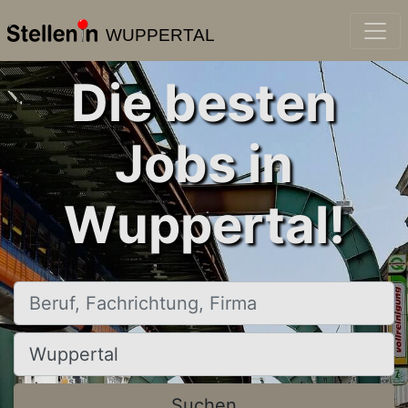
WUPPERTAL
Die besten
Jobs in
Wuppertal!
Beruf, Fachrichtung, Firma
Ort, Stadt
Suchen