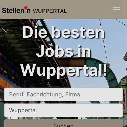
WUPPERTAL
Die besten
Jobs in
Wuppertal!
Beruf, Fachrichtung, Firma
Ort, Stadt
Suchen