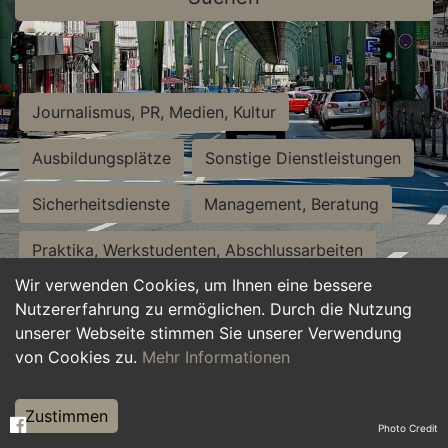
Journalismus, PR, Medien, Kultur
Ausbildungsplätze
Sonstige Dienstleistungen
Sicherheitsdienste
Management, Beratung
Praktika, Werkstudenten, Abschlussarbeiten
Wir verwenden Cookies, um Ihnen eine bessere
Personalwesen
Assistenz, Sekretariat
Nutzererfahrung zu ermöglichen. Durch die Nutzung
unserer Webseite stimmen Sie unserer Verwendung
Hilfskräfte, Aushilfs- und Nebenjobs
von Cookies zu.
Mehr Informationen
Einkauf, Logistik, Materialwirtschaft
Zustimmen
Photo Credit
Weiterbildung, Studium, duale Ausbildung