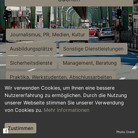
Journalismus, PR, Medien, Kultur
Ausbildungsplätze
Sonstige Dienstleistungen
Sicherheitsdienste
Management, Beratung
Praktika, Werkstudenten, Abschlussarbeiten
Wir verwenden Cookies, um Ihnen eine bessere
Personalwesen
Assistenz, Sekretariat
Nutzererfahrung zu ermöglichen. Durch die Nutzung
unserer Webseite stimmen Sie unserer Verwendung
Hilfskräfte, Aushilfs- und Nebenjobs
von Cookies zu.
Mehr Informationen
Einkauf, Logistik, Materialwirtschaft
Zustimmen
Photo Credit
Weiterbildung, Studium, duale Ausbildung