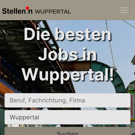
WUPPERTAL
Die besten
Jobs in
Wuppertal!
Beruf, Fachrichtung, Firma
Ort, Stadt
Suchen