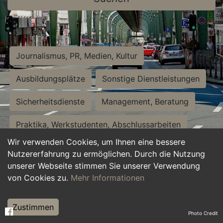
Journalismus, PR, Medien, Kultur
Ausbildungsplätze
Sonstige Dienstleistungen
Sicherheitsdienste
Management, Beratung
Praktika, Werkstudenten, Abschlussarbeiten
Wir verwenden Cookies, um Ihnen eine bessere
Personalwesen
Assistenz, Sekretariat
Nutzererfahrung zu ermöglichen. Durch die Nutzung
unserer Webseite stimmen Sie unserer Verwendung
Hilfskräfte, Aushilfs- und Nebenjobs
von Cookies zu.
Mehr Informationen
Einkauf, Logistik, Materialwirtschaft
Zustimmen
Photo Credit
Weiterbildung, Studium, duale Ausbildung