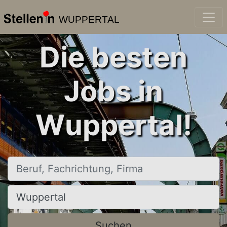
WUPPERTAL
Die besten
Jobs in
Wuppertal!
Beruf, Fachrichtung, Firma
Ort, Stadt
Suchen