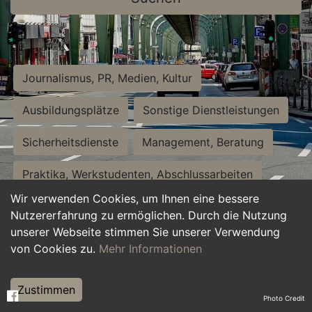
Journalismus, PR, Medien, Kultur
Ausbildungsplätze
Sonstige Dienstleistungen
Sicherheitsdienste
Management, Beratung
Praktika, Werkstudenten, Abschlussarbeiten
Wir verwenden Cookies, um Ihnen eine bessere
Personalwesen
Assistenz, Sekretariat
Nutzererfahrung zu ermöglichen. Durch die Nutzung
unserer Webseite stimmen Sie unserer Verwendung
Hilfskräfte, Aushilfs- und Nebenjobs
von Cookies zu.
Mehr Informationen
Einkauf, Logistik, Materialwirtschaft
Zustimmen
Photo Credit
Weiterbildung, Studium, duale Ausbildung