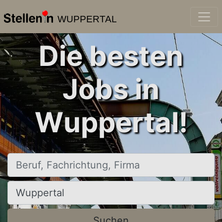
WUPPERTAL
Die besten
Jobs in
Wuppertal!
Beruf, Fachrichtung, Firma
Ort, Stadt
Suchen