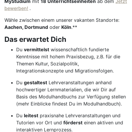
MyStudium
mit
18 Unterrichtseinheiten
ab dem
Jetzt
bewerben!
.
Wähle zwischen einem unserer vakanten Standorte:
Aachen, Dortmund
oder
Köln
.**
Das erwartet Dich
Du
vermittelst
wissenschaftlich fundierte
Kenntnisse mit hohem Praxisbezug, z.B. für die
Themen Kultur, Sozialpolitik,
Integrationskonzepte und Migrationsfolgen.
Du
gestaltest
Lehrveranstaltungen anhand
hochwertiger Lernmaterialien, die wir Dir auf
Basis des Modulhandbuchs zur Verfügung stellen
(mehr Einblicke findest Du im Modulhandbuch).
Du
leitest
praxisnahe Lehrveranstaltungen und
Tutorien vor Ort und
förderst
einen aktiven und
interaktiven Lernprozess.