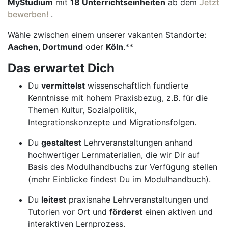
MyStudium
mit
18 Unterrichtseinheiten
ab dem
Jetzt
bewerben!
.
Wähle zwischen einem unserer vakanten Standorte:
Aachen, Dortmund
oder
Köln
.**
Das erwartet Dich
Du
vermittelst
wissenschaftlich fundierte
Kenntnisse mit hohem Praxisbezug, z.B. für die
Themen Kultur, Sozialpolitik,
Integrationskonzepte und Migrationsfolgen.
Du
gestaltest
Lehrveranstaltungen anhand
hochwertiger Lernmaterialien, die wir Dir auf
Basis des Modulhandbuchs zur Verfügung stellen
(mehr Einblicke findest Du im Modulhandbuch).
Du
leitest
praxisnahe Lehrveranstaltungen und
Tutorien vor Ort und
förderst
einen aktiven und
interaktiven Lernprozess.