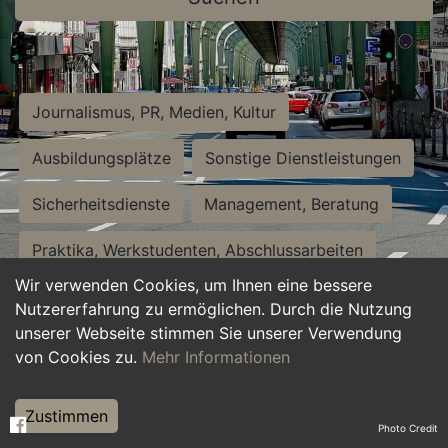
Journalismus, PR, Medien, Kultur
Ausbildungsplätze
Sonstige Dienstleistungen
Sicherheitsdienste
Management, Beratung
Praktika, Werkstudenten, Abschlussarbeiten
Wir verwenden Cookies, um Ihnen eine bessere
Personalwesen
Assistenz, Sekretariat
Nutzererfahrung zu ermöglichen. Durch die Nutzung
unserer Webseite stimmen Sie unserer Verwendung
Hilfskräfte, Aushilfs- und Nebenjobs
von Cookies zu.
Mehr Informationen
Einkauf, Logistik, Materialwirtschaft
Zustimmen
Photo Credit
Weiterbildung, Studium, duale Ausbildung