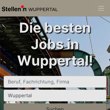
WUPPERTAL
Die besten
Jobs in
Wuppertal!
Beruf, Fachrichtung, Firma
Ort, Stadt
Suchen