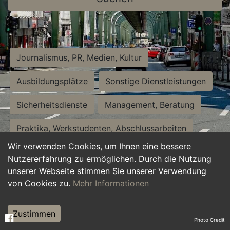
Journalismus, PR, Medien, Kultur
Ausbildungsplätze
Sonstige Dienstleistungen
Sicherheitsdienste
Management, Beratung
Praktika, Werkstudenten, Abschlussarbeiten
Wir verwenden Cookies, um Ihnen eine bessere
Personalwesen
Assistenz, Sekretariat
Nutzererfahrung zu ermöglichen. Durch die Nutzung
unserer Webseite stimmen Sie unserer Verwendung
Hilfskräfte, Aushilfs- und Nebenjobs
von Cookies zu.
Mehr Informationen
Einkauf, Logistik, Materialwirtschaft
Zustimmen
Photo Credit
Weiterbildung, Studium, duale Ausbildung