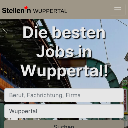
WUPPERTAL
Die besten
Jobs in
Wuppertal!
Beruf, Fachrichtung, Firma
Ort, Stadt
Suchen