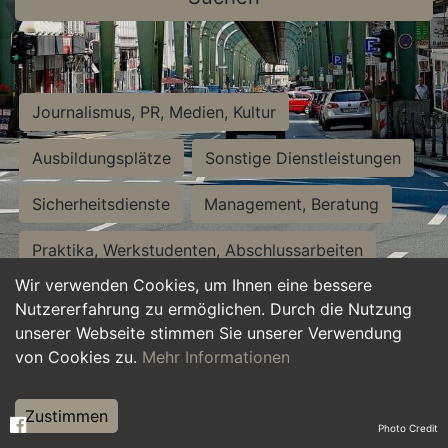
Journalismus, PR, Medien, Kultur
Ausbildungsplätze
Sonstige Dienstleistungen
Sicherheitsdienste
Management, Beratung
Praktika, Werkstudenten, Abschlussarbeiten
Wir verwenden Cookies, um Ihnen eine bessere
Personalwesen
Assistenz, Sekretariat
Nutzererfahrung zu ermöglichen. Durch die Nutzung
unserer Webseite stimmen Sie unserer Verwendung
Hilfskräfte, Aushilfs- und Nebenjobs
von Cookies zu.
Mehr Informationen
Einkauf, Logistik, Materialwirtschaft
Zustimmen
Photo Credit
Weiterbildung, Studium, duale Ausbildung