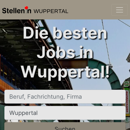
WUPPERTAL
Die besten
Jobs in
Wuppertal!
Beruf, Fachrichtung, Firma
Ort, Stadt
Suchen